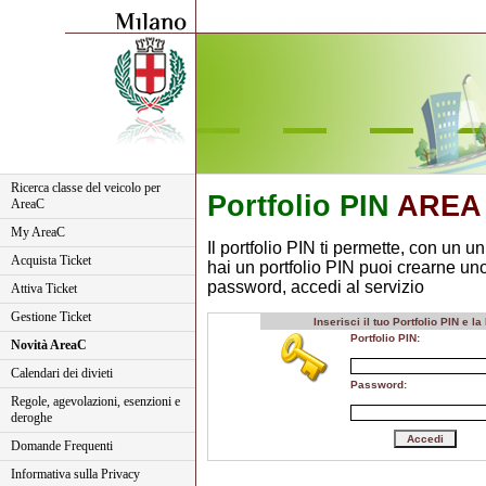
Ricerca classe del veicolo per
Portfolio PIN
AREA
AreaC
My AreaC
Il portfolio PIN ti permette, con un un
Acquista Ticket
hai un portfolio PIN puoi crearne un
password, accedi al servizio
Attiva Ticket
Gestione Ticket
Inserisci il tuo Portfolio PIN e 
Portfolio PIN:
Novità AreaC
Calendari dei divieti
Password:
Regole, agevolazioni, esenzioni e
deroghe
Domande Frequenti
Informativa sulla Privacy