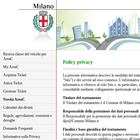
Ricerca classe del veicolo per
AreaC
Policy privacy
My AreaC
Acquista Ticket
La presente informativa descrive le modalità del trat
“Sito”) e dei servizi ad esso connessi. L’informativ
Attiva Ticket
informativa si riferisce al solo Sito e, in particolare,
consultabili mediante collegamento ipertestuale né ai t
Gestione Ticket
Titolare del trattamento
Novità AreaC
Il Titolare del trattamento è il Comune di Milano c
Calendari dei divieti
Responsabile della protezione dei dati personali
Regole, agevolazioni, esenzioni e
Il Responsabile per la protezione dei dati personali
deroghe
dpo@Comune.Milano.it
Domande Frequenti
Finalità e base giuridica del trattamento
I dati personali descritti in questa pagina e necessari
Informativa sulla Privacy
un compito di interesse pubblico e connesso all’eserciz