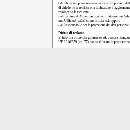
Gli interessati possono esercitare i diritti previsti d
di chiederne la rettifica o la limitazione, l’aggiorna
rivolgendo la richiesta:
- al Comune di Milano in qualità di Titolare, via Si
mta.UfficioAreaC@comune.milano.it oppure
- al Responsabile per la protezione dei dati person
Diritto di reclamo
Si informa infine che gli interessati, qualora ritenga
UE 2016/679 (art. 77) hanno il diritto di proporre re