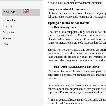
n.250/99 e dei connessi provvedimenti comunali.
Luogo e modalità del trattamento
Language
I trattamenti connessi ai servizi del sito si svolgo
del trattamento, osservando le misure di sicurezza volte
Information
Tipologia e natura dei dati trattati
Purchase
- Dati di navigazione
L’accesso al sito comporta la registrazione di dati util
Activation
sono compresi gli indirizzi IP e/o i nomi a dominio d
Manage
Identifier) delle risorse richieste, l’orario della richi
numerico indicante lo stato della risposta data dal ser
FAQ
Tali dati non vengono raccolti allo scopo di associarli 
elaborazioni ed associazioni con dati detenuti da terzi
I dati utilizzati al solo fine di ricavare informazion
necessario allo svolgimento delle attività di analisi e
- Dati forniti volontariamente dall’utente
L’invio facoltativo, esplicito e volontario di posta ele
comportano la successiva acquisizione dell’indirizzo de
missiva.
In tal caso i dati acquisiti saranno trattati esclusivam
connessione al sito, su problemi di navigazione al sit
supporto all’inserimento targa o la creazione di perm
Al fine di contestualizzare meglio la domanda gli ute
incaricato dall'Amministrazione.