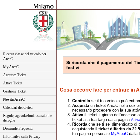
Ricerca classe del veicolo per
AreaC
Si ricorda che il pagamento del Tic
My AreaC
festivi
Acquista Ticket
Attiva Ticket
Cosa occorre fare per entrare in
A
Gestione Ticket
Novità AreaC
Controlla
se il tuo veicolo può entra
Acquista
un ticket AreaC nella sezione
Calendari dei divieti
necessario procedere con la sua atti
Attiva
il ticket il giorno dell'accesso
Regole, agevolazioni, esenzioni e
ticket alla tua targa dalla pagina
Attiv
deroghe
Ricorda
che se ti sei dimenticato di p
Domande Frequenti
acquistando il
ticket differito da 22.
tua pagina personale
MyAreaC
dalla f
Informativa sulla Privacy