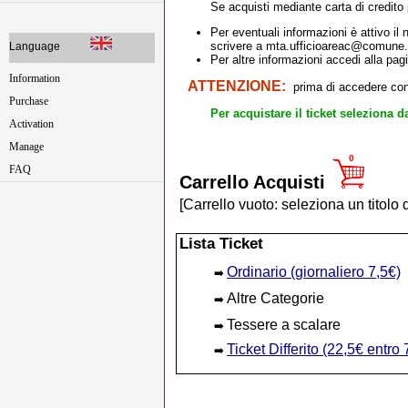
Se acquisti mediante carta di credito
Per eventuali informazioni è attivo il 
scrivere a mta.ufficioareac@comune.m
Language
Per altre informazioni accedi alla pag
Information
ATTENZIONE:
prima di accedere con
Purchase
Per acquistare il ticket seleziona dalla
Activation
Manage
0
FAQ
Carrello Acquisti
[Carrello vuoto: seleziona un titolo 
Lista Ticket
Ordinario (giornaliero 7,5€)
➡️
Altre Categorie
➡️
Tessere a scalare
➡️
Ticket Differito (22,5€ entro
➡️